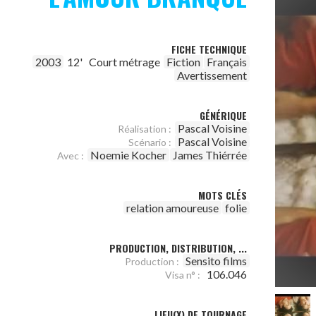
FICHE TECHNIQUE
2003
12'
Court métrage
Fiction
Français
Avertissement
GÉNÉRIQUE
Pascal Voisine
Réalisation :
Pascal Voisine
Scénario :
Noemie Kocher
James Thiérrée
Avec :
MOTS CLÉS
relation amoureuse
folie
PRODUCTION, DISTRIBUTION, ...
Sensito films
Production :
106.046
Visa n° :
LIEU(X) DE TOURNAGE