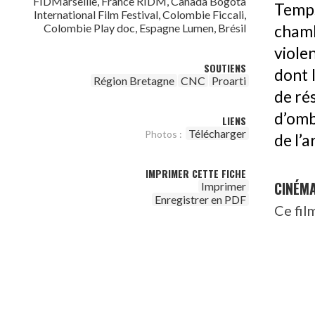
FIDMarseille, France RIDM, Canada Bogota
Temp
International Film Festival, Colombie Ficcali,
Colombie Play doc, Espagne Lumen, Brésil
chamb
viole
SOUTIENS
dont 
Région Bretagne
CNC
Proarti
de ré
d’omb
LIENS
Télécharger
Photos :
de l’a
IMPRIMER CETTE FICHE
CINÉM
Imprimer
Enregistrer en PDF
Ce fil