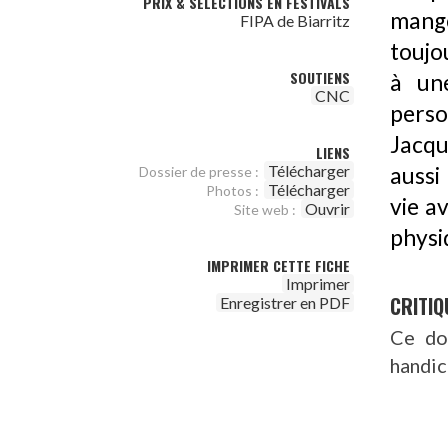
PRIX & SÉLECTIONS EN FESTIVALS
mange
FIPA de Biarritz
toujou
SOUTIENS
à une
CNC
perso
Jacqu
LIENS
Télécharger
aussi
Dossier de presse :
Télécharger
Photos :
vie av
Ouvrir
Site web :
physi
IMPRIMER CETTE FICHE
Imprimer
CRITIQ
Enregistrer en PDF
Ce do
handic