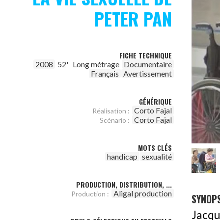
PETER PAN
FICHE TECHNIQUE
2008
52'
Long métrage
Documentaire
Français
Avertissement
GÉNÉRIQUE
Corto Fajal
Réalisation :
Corto Fajal
Scénario :
MOTS CLÉS
handicap
sexualité
PRODUCTION, DISTRIBUTION, ...
Aligal production
Production :
SYNOPS
Jacque