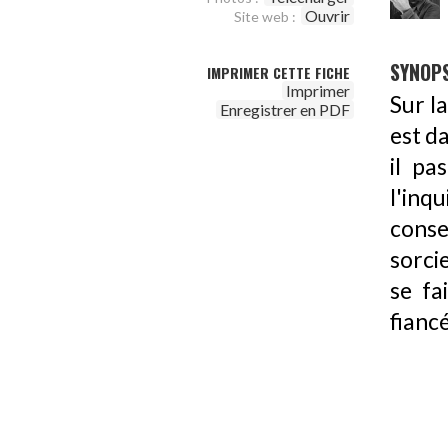
Ouvrir
Site web :
SYNOPS
IMPRIMER CETTE FICHE
Imprimer
Sur l
Enregistrer en PDF
est da
il pa
l'inqu
consei
sorci
se fa
fianc