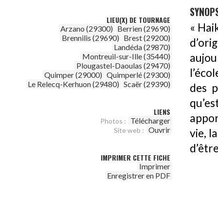
SYNOPS
LIEU(X) DE TOURNAGE
« Hai
Arzano (29300)
Berrien (29690)
Brennilis (29690)
Brest (29200)
d’ori
Landéda (29870)
aujou
Montreuil-sur-Ille (35440)
Plougastel-Daoulas (29470)
l’éco
Quimper (29000)
Quimperlé (29300)
Le Relecq-Kerhuon (29480)
Scaër (29390)
des p
qu’es
LIENS
appor
Télécharger
Photos :
Ouvrir
Site web :
vie, 
d’êtr
IMPRIMER CETTE FICHE
Imprimer
Enregistrer en PDF