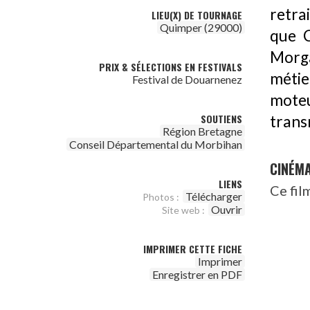
retra
LIEU(X) DE TOURNAGE
Quimper (29000)
que C
Morga
PRIX & SÉLECTIONS EN FESTIVALS
métie
Festival de Douarnenez
moteu
SOUTIENS
trans
Région Bretagne
Conseil Départemental du Morbihan
CINÉM
LIENS
Ce fil
Télécharger
Photos :
Ouvrir
Site web :
IMPRIMER CETTE FICHE
Imprimer
Enregistrer en PDF