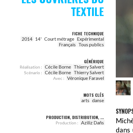
TEXTILE
FICHE TECHNIQUE
2014
14'
Court métrage
Expérimental
Français
Tous publics
GÉNÉRIQUE
Cécile Borne
Thierry Salvert
Réalisation :
Cécile Borne
Thierry Salvert
Scénario :
Véronique Faravel
Avec :
MOTS CLÉS
arts
danse
SYNOPS
PRODUCTION, DISTRIBUTION, ...
Michè
Aziliz Dañs
Production :
dans 