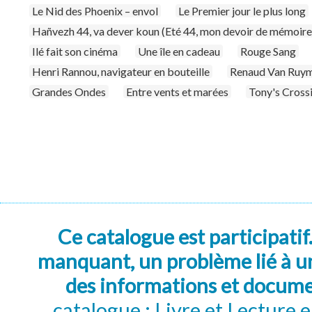
Le Nid des Phoenix – envol
Le Premier jour le plus long
Hañvezh 44, va dever koun (Eté 44, mon devoir de mémoire
Ilé fait son cinéma
Une île en cadeau
Rouge Sang
Henri Rannou, navigateur en bouteille
Renaud Van Ruymb
Grandes Ondes
Entre vents et marées
Tony's Cross
Ce catalogue est participatif
manquant, un problème lié à un
des informations et docum
catalogue : Livre et Lecture