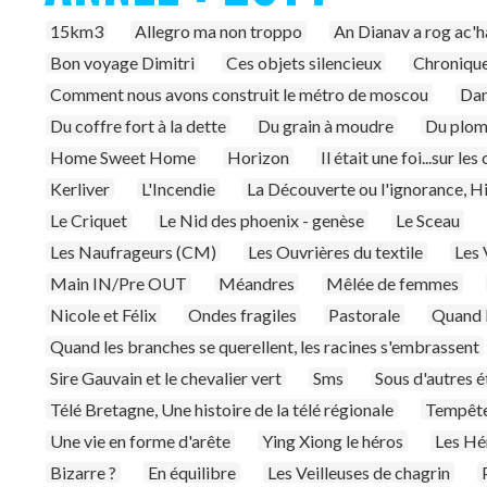
15km3
Allegro ma non troppo
An Dianav a rog ac'
Bon voyage Dimitri
Ces objets silencieux
Chronique
Comment nous avons construit le métro de moscou
Dan
Du coffre fort à la dette
Du grain à moudre
Du plomb
Home Sweet Home
Horizon
Il était une foi...sur l
Kerliver
L'Incendie
La Découverte ou l'ignorance, H
Le Criquet
Le Nid des phoenix - genèse
Le Sceau
Les Naufrageurs (CM)
Les Ouvrières du textile
Les 
Main IN/Pre OUT
Méandres
Mêlée de femmes
Nicole et Félix
Ondes fragiles
Pastorale
Quand l
Quand les branches se querellent, les racines s'embrassent
Sire Gauvain et le chevalier vert
Sms
Sous d'autres é
Télé Bretagne, Une histoire de la télé régionale
Tempête
Une vie en forme d'arête
Ying Xiong le héros
Les Hér
Bizarre ?
En équilibre
Les Veilleuses de chagrin