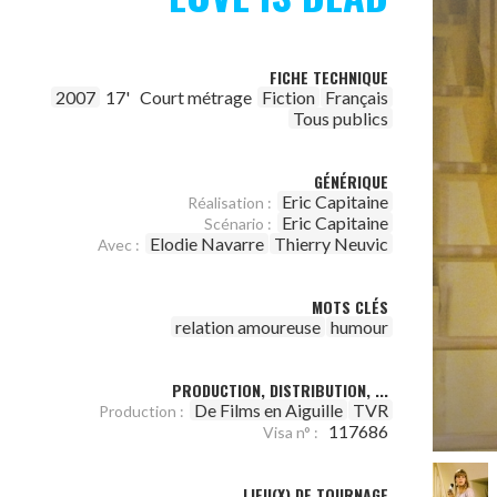
FICHE TECHNIQUE
2007
17'
Court métrage
Fiction
Français
Tous publics
GÉNÉRIQUE
Eric Capitaine
Réalisation :
Eric Capitaine
Scénario :
Elodie Navarre
Thierry Neuvic
Avec :
MOTS CLÉS
relation amoureuse
humour
PRODUCTION, DISTRIBUTION, ...
De Films en Aiguille
TVR
Production :
117686
Visa n° :
LIEU(X) DE TOURNAGE