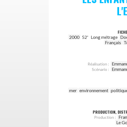
L'
FICH
2000
52'
Long métrage
Do
Français
T
Emmanu
Réalisation :
Emmanu
Scénario :
mer
environnement
politiqu
PRODUCTION, DISTR
Fran
Production :
Le Go