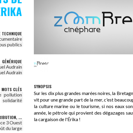
ERIKA
E TECHNIQUE
cumentaire
ous publics
GÉNÉRIQUE
el Audrain
el Audrain
SYNOPSIS
MOTS CLÉS
Sur les dix plus grandes marées noires, la Bretagn
e
pollution
vit pour une grande part de la mer, c'est beaucoup
solidarité
la culture marine ou le tourisme, si nos eaux so
année, le pétrole qui provient des dégazages sa
IBUTION, ...
la cargaison de l'Érika !
ce 3 Ouest
ût du large