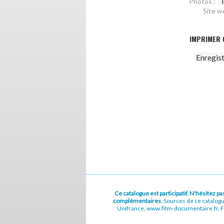
T
Photos :
Site w
IMPRIMER 
Enregis
Ce catalogue est participatif. N'hésitez 
complémentaires.
Sources de ce catalog
Unifrance, www.film-documentaire.fr, Fe