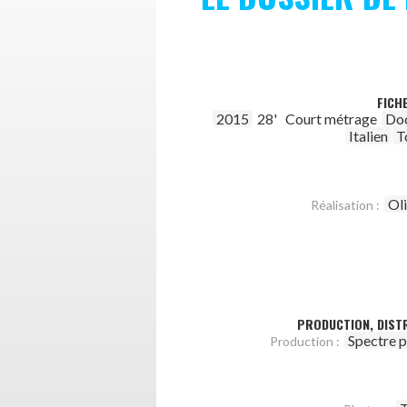
FICH
2015
28'
Court métrage
Do
Italien
T
Ol
Réalisation :
PRODUCTION, DISTR
Spectre 
Production :