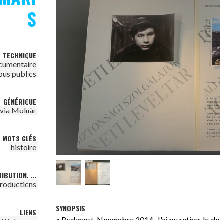
S
E TECHNIQUE
cumentaire
ous publics
GÉNÉRIQUE
ivia Molnàr
MOTS CLÉS
histoire
IBUTION, ...
productions
SYNOPSIS
LIENS
« Budapest, Novembre 2014. J'ai pu retirer le do