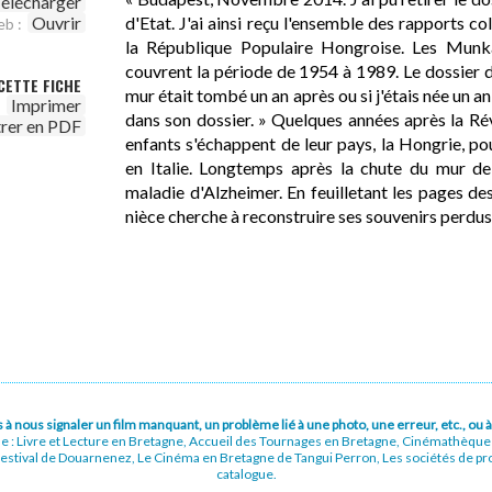
élécharger
d'Etat. J'ai ainsi reçu l'ensemble des rapports co
Ouvrir
eb :
la République Populaire Hongroise. Les Munk
couvrent la période de 1954 à 1989. Le dossier d
CETTE FICHE
mur était tombé un an après ou si j'étais née un an
Imprimer
dans son dossier. » Quelques années après la Rév
trer en PDF
enfants s'échappent de leur pays, la Hongrie, pou
en Italie. Longtemps après la chute du mur de 
maladie d'Alzheimer. En feuilletant les pages de
nièce cherche à reconstruire ses souvenirs perdus
pas à nous signaler un film manquant, un problème lié à une photo, une erreur, etc., o
ue : Livre et Lecture en Bretagne, Accueil des Tournages en Bretagne, Cinémathèqu
stival de Douarnenez, Le Cinéma en Bretagne de Tangui Perron, Les sociétés de prod
catalogue.