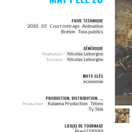
FICHE TECHNIQUE
2010
10'
Court métrage
Animation
Breton
Tous publics
GÉNÉRIQUE
Nicolas Leborgne
Réalisation :
Nicolas Leborgne
Scénario :
MOTS CLÉS
economie
PRODUCTION, DISTRIBUTION, ...
Kalanna Production
Tébéo
Production :
Ty Télé
LIEU(X) DE TOURNAGE
Brest (29200)