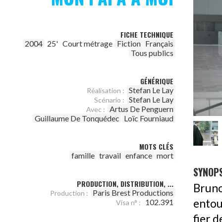
FICHE TECHNIQUE
2004
25'
Court métrage
Fiction
Français
Tous publics
GÉNÉRIQUE
Stefan Le Lay
Réalisation :
Stefan Le Lay
Scénario :
Artus De Penguern
Avec :
Guillaume De Tonquédec
Loïc Fourniaud
MOTS CLÉS
famille
travail
enfance
mort
SYNOPS
PRODUCTION, DISTRIBUTION, ...
Bruno
Paris Brest Productions
Production :
entou
102.391
Visa n° :
fier d