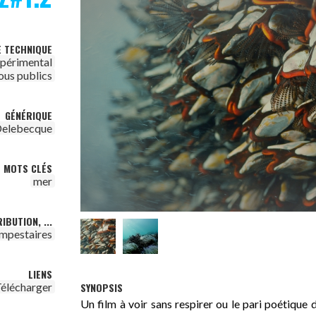
E TECHNIQUE
périmental
ous publics
GÉNÉRIQUE
Delebecque
MOTS CLÉS
mer
IBUTION, ...
mpestaires
LIENS
SYNOPSIS
élécharger
Un film à voir sans respirer ou le pari poétique