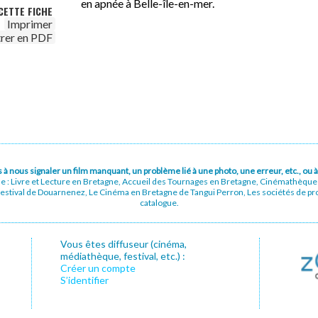
en apnée à Belle-île-en-mer.
CETTE FICHE
Imprimer
trer en PDF
pas à nous signaler un film manquant, un problème lié à une photo, une erreur, etc., o
ue : Livre et Lecture en Bretagne, Accueil des Tournages en Bretagne, Cinémathèqu
stival de Douarnenez, Le Cinéma en Bretagne de Tangui Perron, Les sociétés de prod
catalogue.
Vous êtes diffuseur (cinéma,
médiathèque, festival, etc.) :
Créer un compte
S’identifier