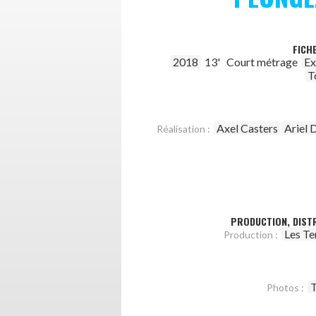
FICH
2018
13'
Court métrage
Ex
T
Axel Casters
Ariel 
Réalisation :
PRODUCTION, DISTR
Les Te
Production :
T
Photos :