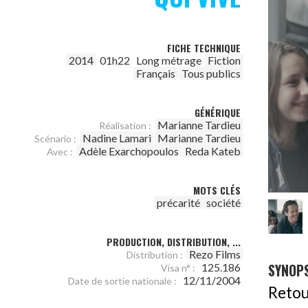
FICHE TECHNIQUE
2014
01h22
Long métrage
Fiction
Français
Tous publics
GÉNÉRIQUE
Marianne Tardieu
Réalisation :
Nadine Lamari
Marianne Tardieu
Scénario :
Adèle Exarchopoulos
Reda Kateb
Avec :
MOTS CLÉS
précarité
société
PRODUCTION, DISTRIBUTION, ...
Rezo Films
Distribution :
SYNOPS
125.186
Visa n° :
12/11/2004
Date de sortie nationale :
Retou