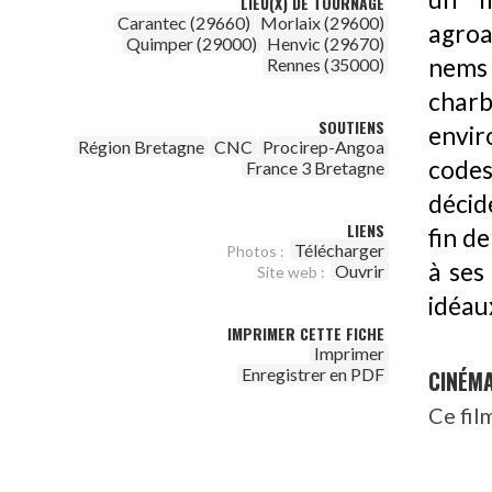
LIEU(X) DE TOURNAGE
Carantec (29660)
Morlaix (29600)
agroal
Quimper (29000)
Henvic (29670)
nems 
Rennes (35000)
charb
SOUTIENS
envir
Région Bretagne
CNC
Procirep-Angoa
codes 
France 3 Bretagne
décid
LIENS
fin d
Télécharger
Photos :
à ses
Ouvrir
Site web :
idéau
IMPRIMER CETTE FICHE
Imprimer
Enregistrer en PDF
CINÉM
Ce fil