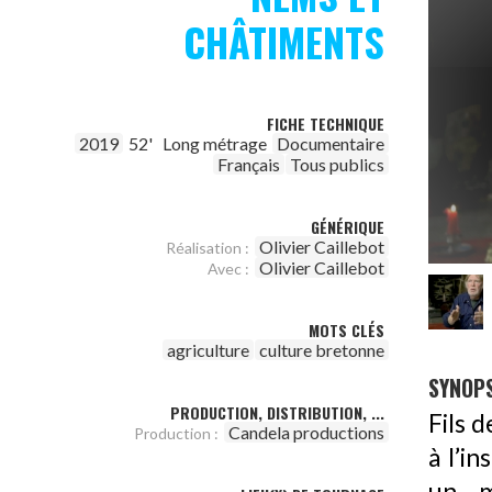
CHÂTIMENTS
FICHE TECHNIQUE
2019
52'
Long métrage
Documentaire
Français
Tous publics
GÉNÉRIQUE
Olivier Caillebot
Réalisation :
Olivier Caillebot
Avec :
MOTS CLÉS
agriculture
culture bretonne
SYNOPS
PRODUCTION, DISTRIBUTION, ...
Fils 
Candela productions
Production :
à l’i
un m