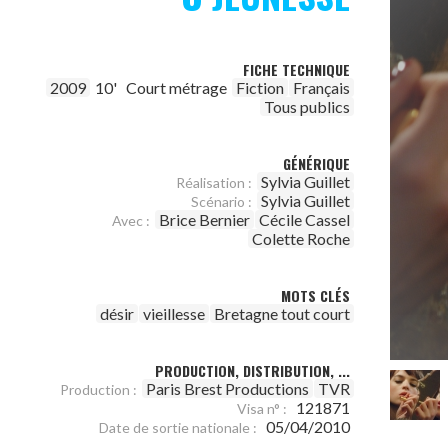
FICHE TECHNIQUE
2009
10'
Court métrage
Fiction
Français
Tous publics
GÉNÉRIQUE
Sylvia Guillet
Réalisation :
Sylvia Guillet
Scénario :
Brice Bernier
Cécile Cassel
Avec :
Colette Roche
MOTS CLÉS
désir
vieillesse
Bretagne tout court
PRODUCTION, DISTRIBUTION, ...
Paris Brest Productions
TVR
Production :
121871
Visa n° :
05/04/2010
Date de sortie nationale :