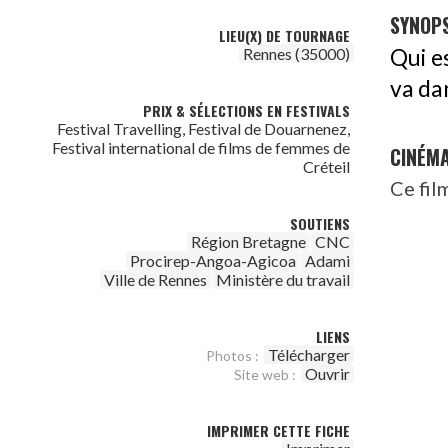
SYNOPS
LIEU(X) DE TOURNAGE
Rennes (35000)
Qui e
va dan
PRIX & SÉLECTIONS EN FESTIVALS
Festival Travelling, Festival de Douarnenez,
Festival international de films de femmes de
CINÉM
Créteil
Ce fil
SOUTIENS
Région Bretagne
CNC
Procirep-Angoa-Agicoa
Adami
Ville de Rennes
Ministère du travail
LIENS
Télécharger
Photos :
Ouvrir
Site web :
IMPRIMER CETTE FICHE