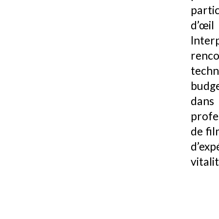
parti
d’œil
Inter
renc
techn
budge
dans 
profe
de fi
d’exp
vitali