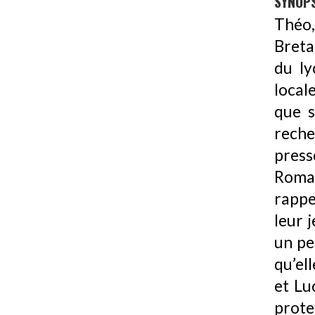
SYNOPS
Théo,
Breta
du ly
local
que s
recher
press
Romai
rappe
leur 
un pe
qu’el
et Lu
prot