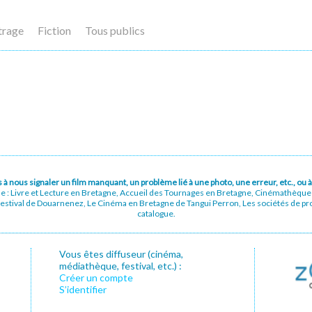
trage
Fiction
Tous publics
pas à nous signaler un film manquant, un problème lié à une photo, une erreur, etc., o
ue : Livre et Lecture en Bretagne, Accueil des Tournages en Bretagne, Cinémathèqu
stival de Douarnenez, Le Cinéma en Bretagne de Tangui Perron, Les sociétés de prod
catalogue.
Vous êtes diffuseur (cinéma,
médiathèque, festival, etc.) :
Créer un compte
S’identifier