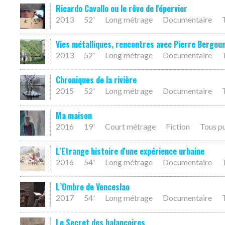
Ricardo Cavallo ou le rêve de l'épervier
2013
52'
Long métrage
Documentaire
Vies métalliques, rencontres avec Pierre Bergou
2013
52'
Long métrage
Documentaire
Chroniques de la rivière
2015
52'
Long métrage
Documentaire
Ma maison
2016
19'
Court métrage
Fiction
Tous p
L'Etrange histoire d'une expérience urbaine
2016
54'
Long métrage
Documentaire
L’Ombre de Venceslao
2017
54'
Long métrage
Documentaire
Le Secret des balançoires