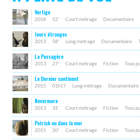
Vertige
2018
52'
Court métrage
Documentaire
Jours étranges
2013
58'
Long métrage
Documentaire
La Passagère
2013
27'
Court métrage
Fiction
Tous p
Le Dernier continent
2015
01h17
Long métrage
Documentaire
Nevermore
2013
31'
Court métrage
Fiction
Tous p
Patrick nu dans la mer
2015
20'
Court métrage
Fiction
Tous p