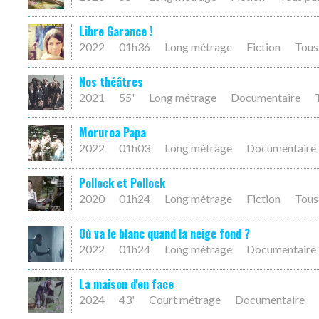
Libre Garance !
2022
01h36
Long métrage
Fiction
Tous
Nos théâtres
2021
55'
Long métrage
Documentaire
Moruroa Papa
2022
01h03
Long métrage
Documentaire
Pollock et Pollock
2020
01h24
Long métrage
Fiction
Tous
Où va le blanc quand la neige fond ?
2022
01h24
Long métrage
Documentaire
La maison d'en face
2024
43'
Court métrage
Documentaire