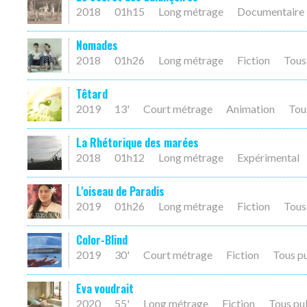
2018
01h15
Long métrage
Documentaire
Nomades
2018
01h26
Long métrage
Fiction
Tous
Têtard
2019
13'
Court métrage
Animation
Tou
La Rhétorique des marées
2018
01h12
Long métrage
Expérimental
L'oiseau de Paradis
2019
01h26
Long métrage
Fiction
Tous
Color-Blind
2019
30'
Court métrage
Fiction
Tous p
Eva voudrait
2020
55'
Long métrage
Fiction
Tous pu