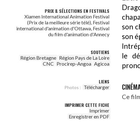
Drag
PRIX & SÉLECTIONS EN FESTIVALS
chapa
Xiamen International Animation Festival
(Prix de la meilleure série télé), Festival
son ch
international d'animation d'Ottawa, Festival
du film d'animation d'Annecy
son é
Intré
SOUTIENS
le dé
Région Bretagne
Région Pays de La Loire
CNC
Procirep-Angoa
Agicoa
prono
LIENS
CINÉM
Télécharger
Photos :
Ce fil
IMPRIMER CETTE FICHE
Imprimer
Enregistrer en PDF