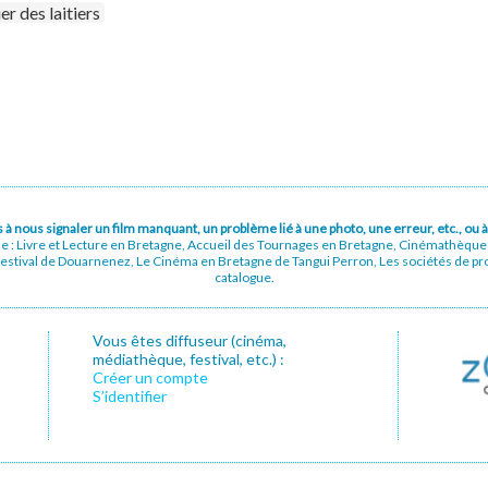
er des laitiers
pas à nous signaler un film manquant, un problème lié à une photo, une erreur, etc., o
ue : Livre et Lecture en Bretagne, Accueil des Tournages en Bretagne, Cinémathèqu
stival de Douarnenez, Le Cinéma en Bretagne de Tangui Perron, Les sociétés de prod
catalogue.
Vous êtes diffuseur (cinéma,
médiathèque, festival, etc.) :
Créer un compte
S’identifier