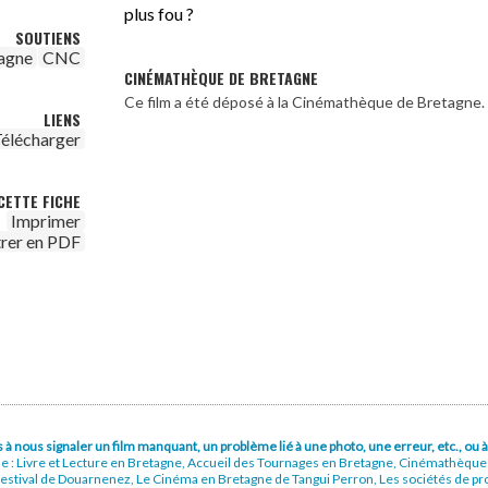
plus fou ?
SOUTIENS
agne
CNC
CINÉMATHÈQUE DE BRETAGNE
Ce film a été déposé à la Cinémathèque de Bretagne.
LIENS
élécharger
CETTE FICHE
Imprimer
trer en PDF
pas à nous signaler un film manquant, un problème lié à une photo, une erreur, etc., o
ue : Livre et Lecture en Bretagne, Accueil des Tournages en Bretagne, Cinémathèqu
stival de Douarnenez, Le Cinéma en Bretagne de Tangui Perron, Les sociétés de prod