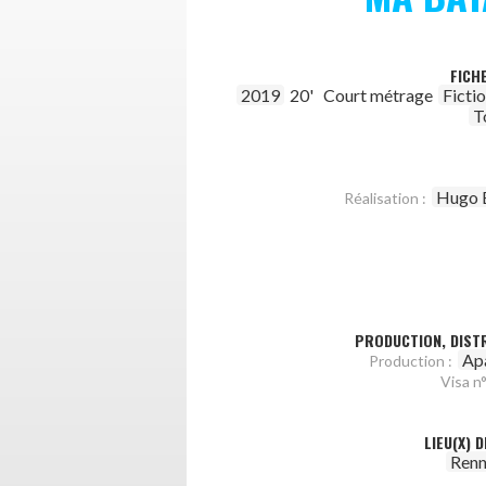
FICH
2019
20'
Court métrage
Ficti
T
Hugo 
Réalisation :
PRODUCTION, DISTR
Ap
Production :
Visa n°
LIEU(X) 
Renn