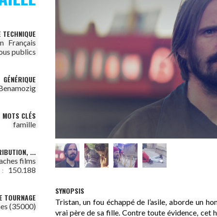
E TECHNIQUE
on
Français
ous publics
GÉNÉRIQUE
Benamozig
MOTS CLÉS
famille
IBUTION, ...
aches films
150.188
 :
SYNOPSIS
DE TOURNAGE
Tristan, un fou échappé de l’asile, aborde un ho
es (35000)
vrai père de sa fille. Contre toute évidence, cet 