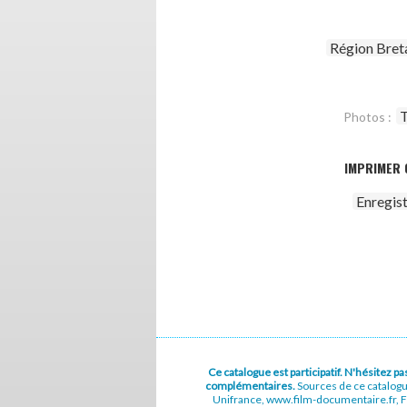
Région Bret
T
Photos :
IMPRIMER 
Enregis
Ce catalogue est participatif. N'hésitez 
complémentaires.
Sources de ce catalog
Unifrance, www.film-documentaire.fr, Fe