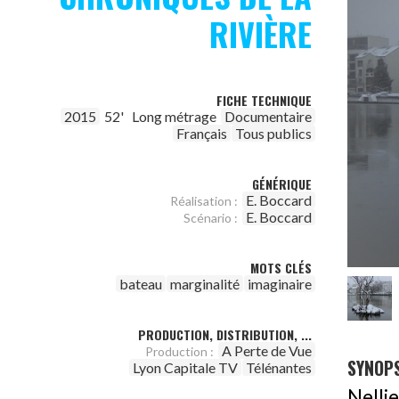
RIVIÈRE
FICHE TECHNIQUE
2015
52'
Long métrage
Documentaire
Français
Tous publics
GÉNÉRIQUE
E. Boccard
Réalisation :
E. Boccard
Scénario :
MOTS CLÉS
bateau
marginalité
imaginaire
PRODUCTION, DISTRIBUTION, ...
A Perte de Vue
Production :
SYNOPS
Lyon Capitale TV
Télénantes
Nelli