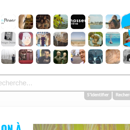
S'identifier
Recher
LON À