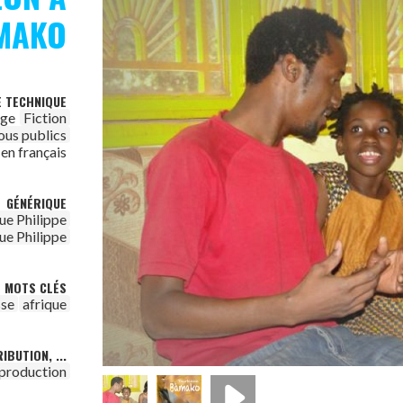
MAKO
E TECHNIQUE
age
Fiction
ous publics
 en français
GÉNÉRIQUE
e Philippe
e Philippe
MOTS CLÉS
sse
afrique
IBUTION, ...
 production