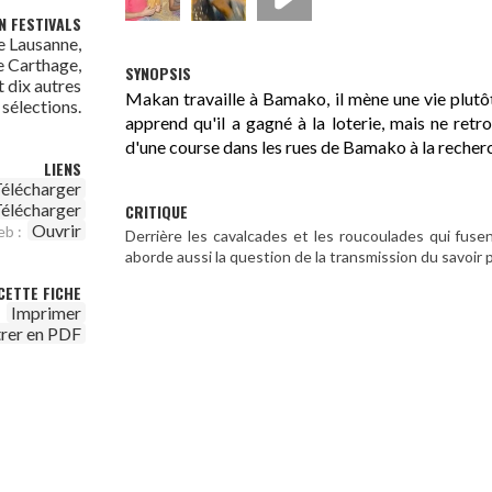
N FESTIVALS
e Lausanne,
 Carthage,
SYNOPSIS
t dix autres
Makan travaille à Bamako, il mène une vie plutôt 
sélections.
apprend qu'il a gagné à la loterie, mais ne retr
d'une course dans les rues de Bamako à la recher
LIENS
élécharger
élécharger
CRITIQUE
Ouvrir
eb :
Derrière les cavalcades et les roucoulades qui fuse
aborde aussi la question de la transmission du savoir par
CETTE FICHE
Imprimer
trer en PDF