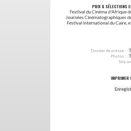
PRIX & SÉLECTIONS E
Festival du Cinéma d'Afrique d
Journées Cinématographiques de
Festival International du Caire, e
T
Dossier de presse :
T
Photos :
Site w
IMPRIMER 
Enregis