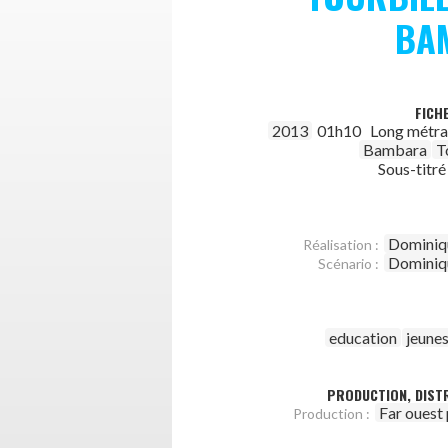
BA
FICH
2013
01h10
Long métr
Bambara
T
Sous-titré
Dominiqu
Réalisation :
Dominiqu
Scénario :
education
jeune
PRODUCTION, DISTR
Far ouest
Production :