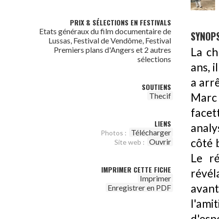
PRIX & SÉLECTIONS EN FESTIVALS
Etats généraux du film documentaire de
SYNOPS
Lussas, Festival de Vendôme, Festival
Premiers plans d'Angers et 2 autres
La ch
sélections
ans, i
a arr
SOUTIENS
Marc 
Thecif
facet
LIENS
analy
Télécharger
Photos :
côté b
Ouvrir
Site web :
Le ré
IMPRIMER CETTE FICHE
révél
Imprimer
avant
Enregistrer en PDF
l'amit
d'espo