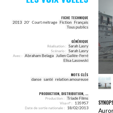
FICHE TECHNIQUE
2013
20'
Court métrage
Fiction
Français
Tous publics
GÉNÉRIQUE
Sarah Lasry
Réalisation :
Sarah Lasry
Scénario :
Abraham Belaga
Julien Gallée-Ferré
Avec :
Elisa Lasowski
MOTS CLÉS
danse
santé
relation amoureuse
PRODUCTION, DISTRIBUTION, ...
Triade Films
Production :
SYNOPS
135957
Visa n° :
18/02/2013
Date de sortie nationale :
Auror