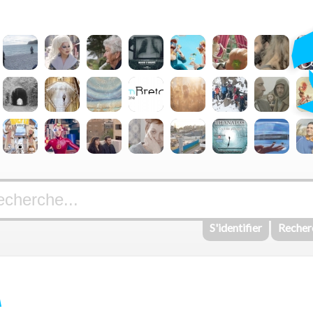
S'identifier
Recher
A