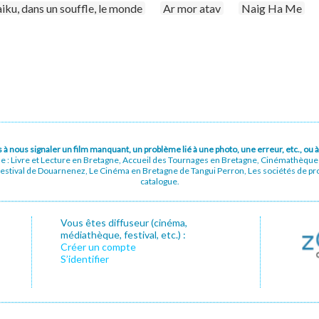
iku, dans un souffle, le monde
Ar mor atav
Naig Ha Me
pas à nous signaler un film manquant, un problème lié à une photo, une erreur, etc., o
ue : Livre et Lecture en Bretagne, Accueil des Tournages en Bretagne, Cinémathèqu
stival de Douarnenez, Le Cinéma en Bretagne de Tangui Perron, Les sociétés de prod
catalogue.
Vous êtes diffuseur (cinéma,
médiathèque, festival, etc.) :
Créer un compte
S’identifier