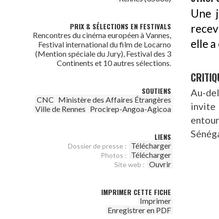
Une j
PRIX & SÉLECTIONS EN FESTIVALS
recev
Rencontres du cinéma européen à Vannes,
elle a
Festival international du film de Locarno
(Mention spéciale du Jury), Festival des 3
Continents et 10 autres sélections.
CRITIQ
SOUTIENS
Au-del
CNC
Ministère des Affaires Étrangères
invite
Ville de Rennes
Procirep-Angoa-Agicoa
entou
Sénéga
LIENS
Télécharger
Dossier de presse :
Télécharger
Photos :
Ouvrir
Site web :
IMPRIMER CETTE FICHE
Imprimer
Enregistrer en PDF