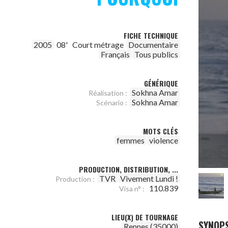
FICHE TECHNIQUE
2005
08'
Court métrage
Documentaire
Français
Tous publics
GÉNÉRIQUE
Sokhna Amar
Réalisation :
Sokhna Amar
Scénario :
MOTS CLÉS
femmes
violence
PRODUCTION, DISTRIBUTION, ...
TVR
Vivement Lundi !
Production :
110.839
Visa n° :
LIEU(X) DE TOURNAGE
SYNOPS
Rennes (35000)