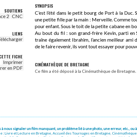
SYNOPSIS
SOUTIENS
C’est l’été dans le petit bourg de Port à la Duc.
nce 2
CNC
une petite fille par la main : Merveille. Comme tou
pour enfant. Sous le toit de la petite cabane en 
Au bout du fil : son grand-frère Kevin, parti en 
LIENS
élécharger
traîne également Ibrahim, l’ancien meilleur ami 
de le faire revenir, ils vont tout essayer pour po
CETTE FICHE
Imprimer
CINÉMATHÈQUE DE BRETAGNE
trer en PDF
Ce film a été déposé à la Cinémathèque de Bretagne.
pas à nous signaler un film manquant, un problème lié à une photo, une erreur, etc., o
ue : Livre et Lecture en Bretagne, Accueil des Tournages en Bretagne, Cinémathèqu