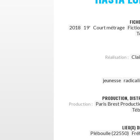
FICH
2018
19'
Court métrage
Ficti
T
Clai
Réalisation :
jeunesse
radicali
PRODUCTION, DISTR
Paris Brest Producti
Production :
Téb
LIEU(X) 
Pléboulle (22550)
Fré