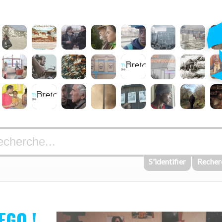
S'identifier
Recher
EGO !