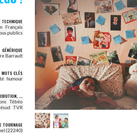
E TECHNIQUE
on
Français
ous publics
GÉNÉRIQUE
re Barrault
MOTS CLÉS
té
humour
IBUTION, ...
ons
Tébéo
ésud
TVR
DE TOURNAGE
hel (22240)