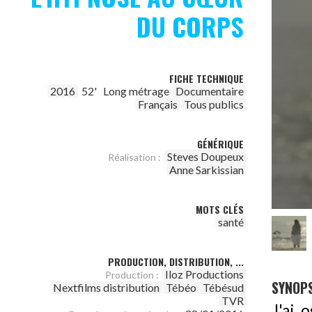
DU CORPS
FICHE TECHNIQUE
2016
52'
Long métrage
Documentaire
Français
Tous publics
GÉNÉRIQUE
Steves Doupeux
Réalisation :
Anne Sarkissian
MOTS CLÉS
santé
PRODUCTION, DISTRIBUTION, ...
Iloz Productions
Production :
SYNOPS
Nextfilms distribution
Tébéo
Tébésud
TVR
J'ai 