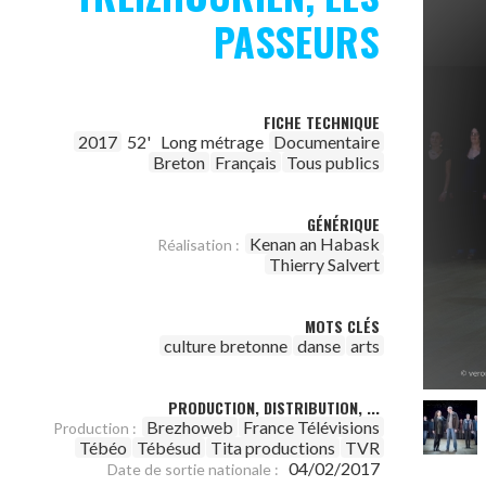
PASSEURS
FICHE TECHNIQUE
2017
52'
Long métrage
Documentaire
Breton
Français
Tous publics
GÉNÉRIQUE
Kenan an Habask
Réalisation :
Thierry Salvert
MOTS CLÉS
culture bretonne
danse
arts
PRODUCTION, DISTRIBUTION, ...
Brezhoweb
France Télévisions
Production :
Tébéo
Tébésud
Tita productions
TVR
04/02/2017
Date de sortie nationale :