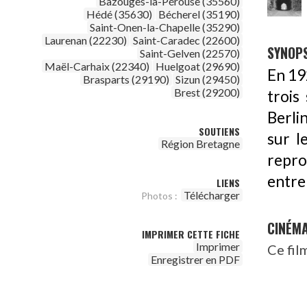
Bazouges-la-Pérouse (35560)
Hédé (35630)
Bécherel (35190)
Saint-Onen-la-Chapelle (35290)
Laurenan (22230)
Saint-Caradec (22600)
SYNOPS
Saint-Gelven (22570)
Maël-Carhaix (22340)
Huelgoat (29690)
En 19
Brasparts (29190)
Sizun (29450)
Brest (29200)
trois
Berli
SOUTIENS
sur l
Région Bretagne
repro
entre 
LIENS
Télécharger
Photos :
CINÉM
IMPRIMER CETTE FICHE
Imprimer
Ce fil
Enregistrer en PDF