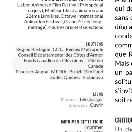
Lisbon Animated Film Festival (Prix spécial
qui d
du jury), Meilleur film d'animation aux
22ème Lumières, Ottawa International
sans 
Animation Festival (Grand Prix du long-
dégra
métrage), 4 autres prix et 8 sélections
cond
SOUTIENS
commu
Région Bretagne
CNC
Rennes Métropole
que R
Conseil Départemental des Côtes d'Armor
Fonds canadien de télévisions - Téléfilm
Mais 
Canada
un pa
Procirep-Angoa
MEDIA
Breizh Film Fund
Sodec Québec
Pictanovo
solit
s'invi
LIENS
soit r
Télécharger
Photos :
Ouvrir
Site web :
CRITIQ
IMPRIMER CETTE FICHE
Imprimer
Un che