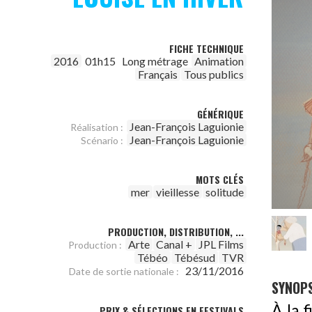
FICHE TECHNIQUE
2016
01h15
Long métrage
Animation
Français
Tous publics
GÉNÉRIQUE
Jean-François Laguionie
Réalisation :
Jean-François Laguionie
Scénario :
MOTS CLÉS
mer
vieillesse
solitude
PRODUCTION, DISTRIBUTION, ...
Arte
Canal +
JPL Films
Production :
Tébéo
Tébésud
TVR
23/11/2016
Date de sortie nationale :
SYNOPS
À la f
PRIX & SÉLECTIONS EN FESTIVALS