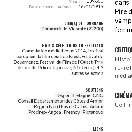
139.663
dans 
Visa n° :
16/01/1915
Date de sortie nationale :
Pire d
vampi
LIEU(X) DE TOURNAGE
Pommerit-le-Vicomte (22200)
femme
PRIX & SÉLECTIONS EN FESTIVALS
CRITIQ
Compilation médiathèque 2014, Festival
européen du film court de Brest, Festival de
Histoi
Douarnenez, Festival du Film de l'Ouest (Prix
regret
du public, Prix de la presse, Prix Jeune) et 3
autres sélection
média
SOUTIENS
CINÉM
Région Bretagne
CNC
Conseil Départemental des Côtes d'Armor
Ce fil
Région Nord Pas de Calais
Adami
Procirep-Angoa
Fresnoy
Pictanovo
LIENS