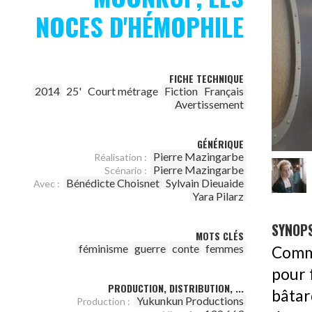
NOCES D'HÉMOPHILE
FICHE TECHNIQUE
2014
25'
Court métrage
Fiction
Français
Avertissement
GÉNÉRIQUE
Pierre Mazingarbe
Réalisation :
Pierre Mazingarbe
Scénario :
Bénédicte Choisnet
Sylvain Dieuaide
Avec :
Yara Pilarz
SYNOPS
MOTS CLÉS
féminisme
guerre
conte
femmes
Comme
pour f
PRODUCTION, DISTRIBUTION, ...
bâtar
Yukunkun Productions
Production :