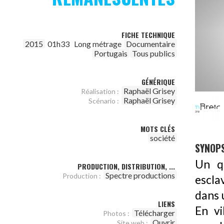
FICHE TECHNIQUE
2015
01h33
Long métrage
Documentaire
Portugais
Tous publics
GÉNÉRIQUE
Raphaël Grisey
Réalisation :
Raphaël Grisey
Scénario :
MOTS CLÉS
société
SYNOPS
Un q
PRODUCTION, DISTRIBUTION, ...
Spectre productions
Production :
escla
dans 
LIENS
En vi
Télécharger
Photos :
Ouvrir
Site web :