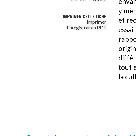
envah
y mèn
IMPRIMER CETTE FICHE
et re
Imprimer
Enregistrer en PDF
essai
rappo
origi
diffé
tout 
la cul