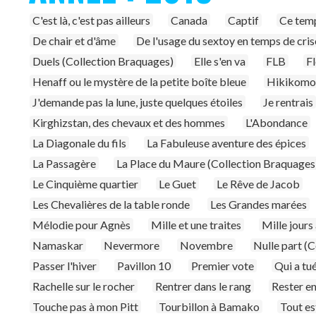
C'est là, c'est pas ailleurs
Canada
Captif
Ce temp
De chair et d'âme
De l'usage du sextoy en temps de cris
Duels (Collection Braquages)
Elle s'en va
FLB
Fl
Henaff ou le mystère de la petite boîte bleue
Hikikomo
J'demande pas la lune, juste quelques étoiles
Je rentrais
Kirghizstan, des chevaux et des hommes
L'Abondance
La Diagonale du fils
La Fabuleuse aventure des épices
La Passagère
La Place du Maure (Collection Braquages
Le Cinquième quartier
Le Guet
Le Rêve de Jacob
Les Chevalières de la table ronde
Les Grandes marées
Mélodie pour Agnès
Mille et une traites
Mille jours
Namaskar
Nevermore
Novembre
Nulle part (
Passer l'hiver
Pavillon 10
Premier vote
Qui a tué
Rachelle sur le rocher
Rentrer dans le rang
Rester en
Touche pas à mon Pitt
Tourbillon à Bamako
Tout es