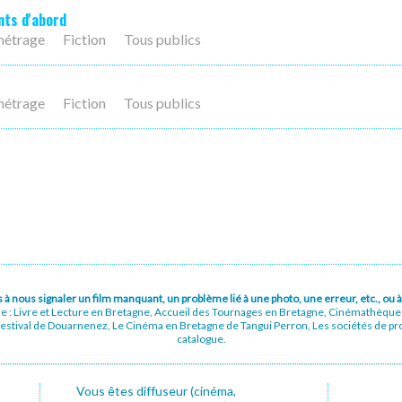
nts d'abord
métrage
Fiction
Tous publics
métrage
Fiction
Tous publics
pas à nous signaler un film manquant, un problème lié à une photo, une erreur, etc., o
ue : Livre et Lecture en Bretagne, Accueil des Tournages en Bretagne, Cinémathèqu
stival de Douarnenez, Le Cinéma en Bretagne de Tangui Perron, Les sociétés de prod
catalogue.
Vous êtes diffuseur (cinéma,