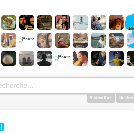
S'identifier
Recher
O