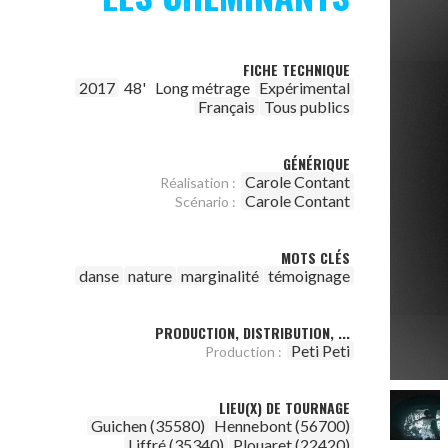
FICHE TECHNIQUE
2017
48'
Long métrage
Expérimental
Français
Tous publics
GÉNÉRIQUE
Carole Contant
Réalisation :
Carole Contant
Scénario :
MOTS CLÉS
danse
nature
marginalité
témoignage
PRODUCTION, DISTRIBUTION, ...
Peti Peti
Production :
LIEU(X) DE TOURNAGE
Guichen (35580)
Hennebont (56700)
Liffré (35340)
Plouaret (22420)