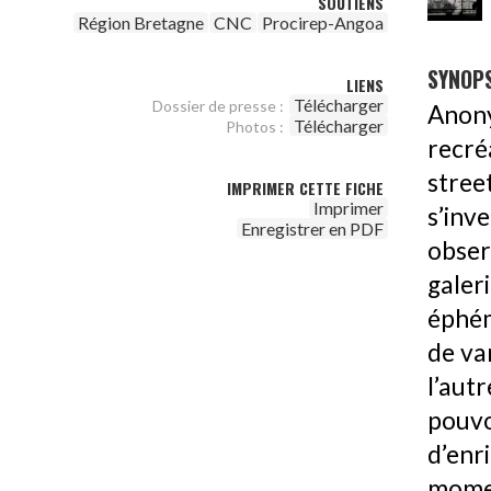
SOUTIENS
Région Bretagne
CNC
Procirep-Angoa
SYNOPS
LIENS
Télécharger
Dossier de presse :
Anony
Télécharger
Photos :
recré
stre
IMPRIMER CETTE FICHE
Imprimer
s’inv
Enregistrer en PDF
obser
galer
éphém
de va
l’aut
pouv
d’enr
momen