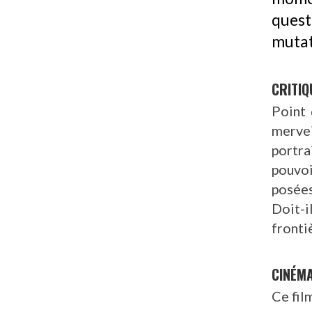
quest
mutat
CRITIQ
Point 
mervei
portra
pouvoi
posées
Doit-
fronti
CINÉM
Ce fil