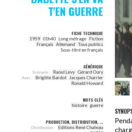
T'EN GUERRE
FICHE TECHNIQUE
1959
01h40
Long métrage
Fiction
Français
Allemand
Tous publics
Sous-titré en français
GÉNÉRIQUE
Raoul Levy
Gérard Oury
Scénario :
Brigitte Bardot
Jacques Charrier
Avec :
Ronald Howard
MOTS CLÉS
histoire
guerre
SYNOPS
Penda
PRODUCTION, DISTRIBUTION, ...
Editions René Chateau
Distribution :
charg