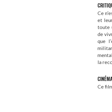
CRITIQ
Ce n’e
et leu
toute 
de viv
que l
milita
mental
la rec
CINÉM
Ce fil