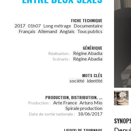
FICHE TECHNIQUE
2017
01h07
Long métrage
Documentaire
Français
Allemand
Anglais
Tous publics
GÉNÉRIQUE
Régine Abadia
Réalisation :
Régine Abadia
Scénario :
MOTS CLÉS
société
identité
PRODUCTION, DISTRIBUTION, ...
Arte France
Arturo Mio
Production :
Spirale production
18/06/2017
Date de sortie nationale :
SYNOPS
Depui
LIEU(X) DE TOURNAGE