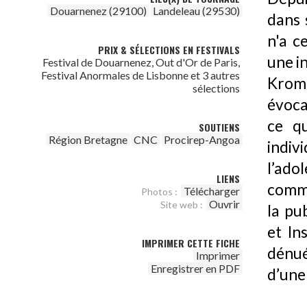
Douarnenez (29100)
Landeleau (29530)
dans s
n'a c
PRIX & SÉLECTIONS EN FESTIVALS
une i
Festival de Douarnenez, Out d'Or de Paris,
Festival Anormales de Lisbonne et 3 autres
Kromm
sélections
évoca
ce qu
SOUTIENS
Région Bretagne
CNC
Procirep-Angoa
indiv
l’ado
LIENS
comme
Télécharger
Photos :
Ouvrir
Site web :
la pu
et In
IMPRIMER CETTE FICHE
dénué
Imprimer
Enregistrer en PDF
d’une 