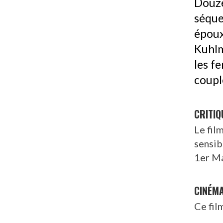
Douz
séque
époux
Kuhlm
les f
couple
CRITIQ
Le fil
sensib
1er M
CINÉM
Ce fil