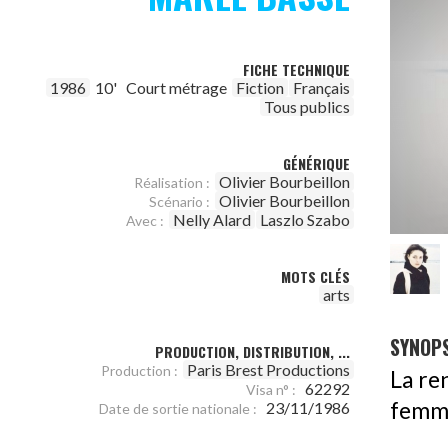
FICHE TECHNIQUE
1986
10'
Court métrage
Fiction
Français
Tous publics
GÉNÉRIQUE
Olivier Bourbeillon
Réalisation :
Olivier Bourbeillon
Scénario :
Nelly Alard
Laszlo Szabo
Avec :
MOTS CLÉS
arts
SYNOPS
PRODUCTION, DISTRIBUTION, ...
Paris Brest Productions
Production :
La re
62292
Visa n° :
femme
23/11/1986
Date de sortie nationale :