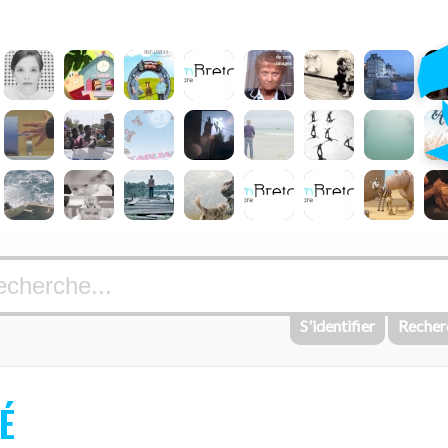
S'identifier
Recher
É