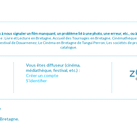
pas à nous signaler un film manquant, un problème lié à une photo, une erreur, etc., o
ue : Livre et Lecture en Bretagne, Accueil des Tournages en Bretagne, Cinémathèqu
stival de Douarnenez, Le Cinéma en Bretagne de Tangui Perron, Les sociétés de prod
catalogue.
Vous êtes diffuseur (cinéma,
médiathèque, festival, etc.) :
Créer un compte
S’identifier
e
 Bretagne.