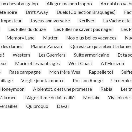
d'un cheval au galop
Allegro ma non troppo
An oabl eo va 
ête noire
Drift Away
Duels (Collection Braquages)
Fac
Imposteur
Joyeux anniversaire
Kerliver
La Vache et le
Les Filles du douze
Les Filles ne savent pas nager
Les P
Memory Lane
Mutter
Nos plus belles vacances
Nue
 des dames
Planète Zanzan
Qui est-ce qui a éteint la lumièr
e !
Western
Les Guerriers
Suite armoricaine
Et ta s
eux
Marie et les naufragés
West Coast
A l'Horizon
e
Rase campagne
Mon frère Yves
Rappelle toi
Selfi
uillage
Virgile joue la montre
Poisson Rouge
Un dernier
Honeymoon
À bientôt, c'est une promesse
Rabia
Les t
à la mer
L’Algorithme du lait caillé
Morlaix
Yiyi loin de
ersailles
Quiproquo
Davai