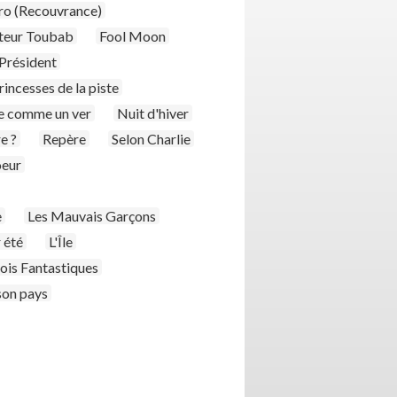
bro (Recouvrance)
teur Toubab
Fool Moon
 Président
rincesses de la piste
 comme un ver
Nuit d'hiver
e ?
Repère
Selon Charlie
oeur
e
Les Mauvais Garçons
 été
L'Île
rois Fantastiques
 son pays