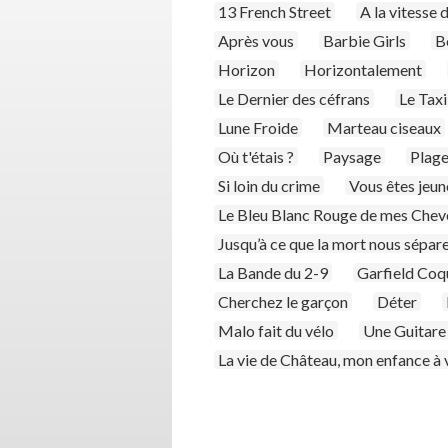
13 French Street
A la vitesse 
Après vous
Barbie Girls
B
Horizon
Horizontalement
Le Dernier des céfrans
Le Taxi
Lune Froide
Marteau ciseaux
Où t'étais ?
Paysage
Plage
Si loin du crime
Vous êtes jeun
Le Bleu Blanc Rouge de mes Chev
Jusqu’à ce que la mort nous sépar
La Bande du 2-9
Garfield Coq
Cherchez le garçon
Déter
Malo fait du vélo
Une Guitare 
La vie de Château, mon enfance à v