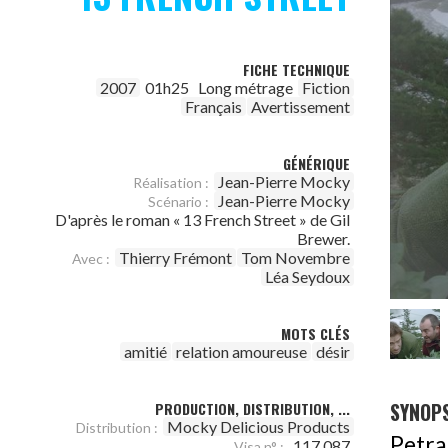
FICHE TECHNIQUE
2007
01h25
Long métrage
Fiction
Français
Avertissement
GÉNÉRIQUE
Jean-Pierre Mocky
Réalisation :
Jean-Pierre Mocky
Scénario :
D'après le roman « 13 French Street » de Gil
Brewer.
Thierry Frémont
Tom Novembre
Avec :
Léa Seydoux
MOTS CLÉS
amitié
relation amoureuse
désir
SYNOPS
PRODUCTION, DISTRIBUTION, ...
Mocky Delicious Products
Distribution :
Petra
117.087
Visa n° :