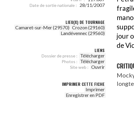
28/11/2007
Date de sortie nationale :
fragi
mano
LIEU(X) DE TOURNAGE
suppo
Camaret-sur-Mer (29570)
Crozon (29160)
Landévennec (29560)
jour o
de Vi
LIENS
Télécharger
Dossier de presse :
Télécharger
Photos :
CRITIQ
Ouvrir
Site web :
Mocky 
longte
IMPRIMER CETTE FICHE
Imprimer
Enregistrer en PDF