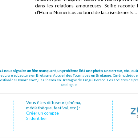
dans les relations amoureuses, Selfie raconte
d’Homo Numericus au bord de la crise de nerfs…
pas à nous signaler un film manquant, un problème lié à une photo, une erreur, etc., o
ue : Livre et Lecture en Bretagne, Accueil des Tournages en Bretagne, Cinémathèqu
stival de Douarnenez, Le Cinéma en Bretagne de Tangui Perron, Les sociétés de prod
catalogue.
Vous êtes diffuseur (cinéma,
médiathèque, festival, etc.) :
Créer un compte
S’identifier