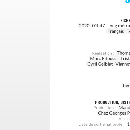
FICH
2020
01h47
Long métr
Français
T
Thoma
Réalisation :
Marc Fitoussi
Tris
Cyril Gelblat
Vianne
fam
PRODUCTION, DISTR
Mando
Production :
Chez Georges P
Visa n°
1
Date de sortie nationale :