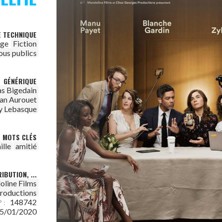
E TECHNIQUE
age
Fiction
ous publics
GÉNÉRIQUE
s Bigedain
tan Aurouet
y Lebasque
MOTS CLÉS
ille
amitié
IBUTION, ...
line Films
roductions
148742
 :
5/01/2020