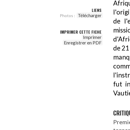
Afriqu
LIENS
l'ori
Télécharger
Photos :
de l'
missi
IMPRIMER CETTE FICHE
Imprimer
d'Afr
Enregistrer en PDF
de 21 
manq
commi
l'ins
fut i
Vauti
CRITIQ
Premi
tonne