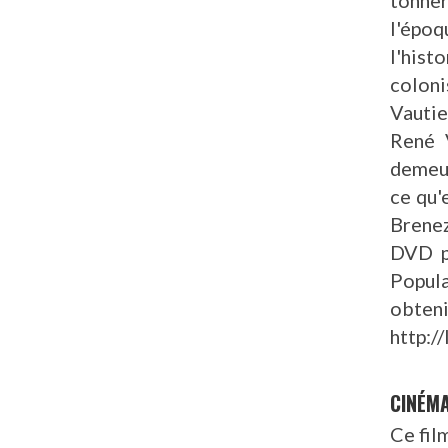
l'épo
l'his
colon
Vautie
René V
demeur
ce qu'
Brenez
DVD p
Popula
obte
http:/
CINÉM
Ce fil