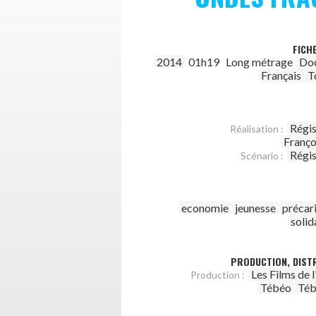
FICH
2014
01h19
Long métrage
Do
Français
T
Régis
Réalisation :
Franço
Régis
Scénario :
economie
jeunesse
précar
solid
PRODUCTION, DISTR
Les Films de 
Production :
Tébéo
Téb