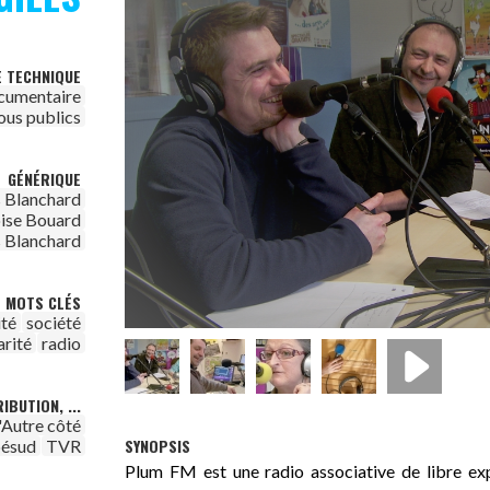
E TECHNIQUE
cumentaire
ous publics
GÉNÉRIQUE
 Blanchard
ise Bouard
 Blanchard
MOTS CLÉS
ité
société
arité
radio
IBUTION, ...
l'Autre côté
SYNOPSIS
ésud
TVR
Plum FM est une radio associative de libre ex