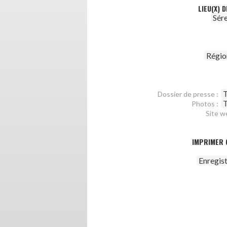
LIEU(X) 
Sér
Régio
T
Dossier de presse :
T
Photos :
Site w
IMPRIMER 
Enregis