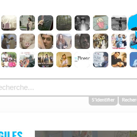
S'identifier
Recher
GILES