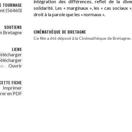
intégration des différences, reflet de la dive
DE TOURNAGE
solidarité. Les « marginaux », les « cas sociaux
ent (56460)
droit à la parole que les « normaux ».
SOUTIENS
CINÉMATHÈQUE DE BRETAGNE
n Bretagne
Ce film a été déposé à la Cinémathèque de Bretagne.
LIENS
élécharger
élécharger
Ouvrir
eb :
CETTE FICHE
Imprimer
trer en PDF