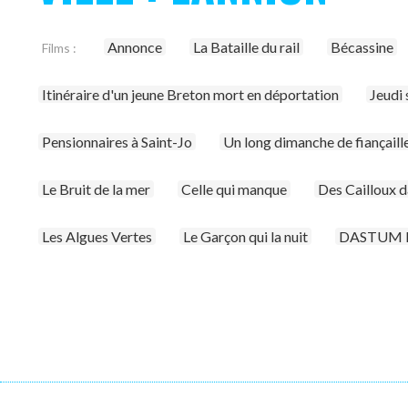
Annonce
La Bataille du rail
Bécassine
Films :
Itinéraire d'un jeune Breton mort en déportation
Jeudi
Pensionnaires à Saint-Jo
Un long dimanche de fiançaill
Le Bruit de la mer
Celle qui manque
Des Cailloux d
Les Algues Vertes
Le Garçon qui la nuit
DASTUM la